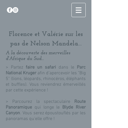
Florence et Valérie sur les
pas de Nelson Mandela...
A la découverte des merveilles
d'Afrique du Sud...
> Partez
faire un safari
dans le
Parc
National Kruger
afin d’apercevoir les "Big
5" (lions, léopards, rhinocéros, éléphants
et buffles). Vous reviendrez émerveillés
par cette expérience !
> Parcourez la spectaculaire
Route
Panoramique
qui longe le
Blyde River
Canyon
. Vous serez époustouflés par les
panoramas qu'elle offre !