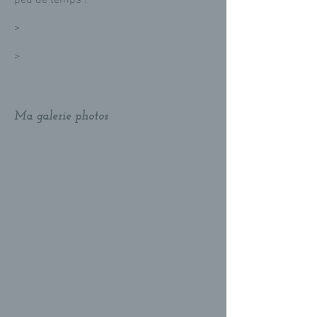
peu de temps !
>
>
Ma galerie photos