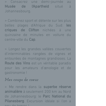
> Consacrez une demi-journée au
Musée de l'Apartheid
situé à
Johannesbourg.
> Combinez sport et détente sur les plus
belles plages d'Afrique du Sud:
les
criques de Clifton
nichées à une
quinzaine de minutes en voiture du
centre-ville du
Cap
.
> Longez les grandes vallées couvertes
d'interminables rangées de vignes et
entourées de montagnes grandioses. La
Route des Vins
est un véritable paradis
pour les amateurs d’œnologie et de
gastronomie !
Mes coups de coeur
> Me rendre dans la
superbe réserve
animalière
à seulement 200 km au Nord
de Johannesbourg: le
Parc National du
Pilanesberg
. Excursion idéale si l'on a